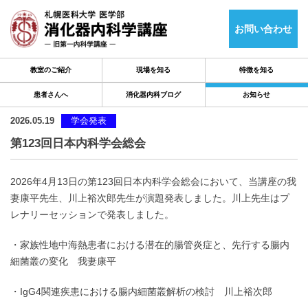
お問い合わせ
教室のご紹介
現場を知る
特徴を知る
患者さんへ
消化器内科ブログ
お知らせ
2026.05.19
学会発表
第123回日本内科学会総会
2026年4月13日の第123回日本内科学会総会において、当講座の我
妻康平先生、川上裕次郎先生が演題発表しました。川上先生はプ
レナリーセッションで発表しました。
・家族性地中海熱患者における潜在的腸管炎症と、先行する腸内
細菌叢の変化 我妻康平
・IgG4関連疾患における腸内細菌叢解析の検討 川上裕次郎