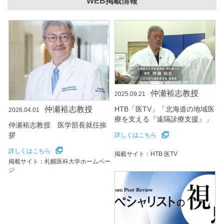
WEB掲載情報
仲瀬裕志教授
2025.09.21
仲瀬裕志教授
HTB「医TV」「北海道の地域医
2026.04.01
療を支える『遠隔診療支援』」
仲瀬裕志教授 医学部長就任挨
拶
詳しくはこちら
詳しくはこちら
掲載サイト：HTB 医TV
掲載サイト：札幌医科大学ホームペー
ジ