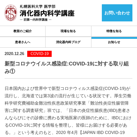
お問い合わせ
教室のご紹介
現場を知る
特徴を知る
患者さんへ
消化器内科ブログ
お知らせ
2020.12.26
COVID-19
新型コロナウイルス感染症:COVID-19に対する取り組
み①
日本国内および世界中で新型コロナウィルス感染症(COVID-19)が
流行し、北海道では第3波の流行が生じている状況です。厚生労働
科学研究費補助金難治性疾患政策研究事業「難治性炎症性腸管障
害に関する調査研究」班では、「日本の炎症性腸疾患(IBD)患者さ
んならびにその診療に携わる実地医家の医師のために、IBDにおけ
るCOVID-19に関する情報を整理し、皆様にお届けする必要があ
る。」という考えのもと、
2020
年4月【JAPAN IBD COVID-19