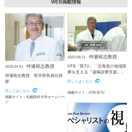
WEB掲載情報
仲瀬裕志教授
2025.09.21
仲瀬裕志教授
HTB「医TV」「北海道の地域医
2026.04.01
療を支える『遠隔診療支援』」
仲瀬裕志教授 医学部長就任挨
拶
詳しくはこちら
詳しくはこちら
掲載サイト：HTB 医TV
掲載サイト：札幌医科大学ホームペー
ジ