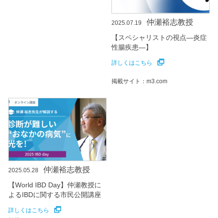
仲瀬裕志教授
2025.07.19
【スペシャリストの視点―炎症
性腸疾患―】
詳しくはこちら
掲載サイト：m3.com
仲瀬裕志教授
2025.05.28
【World IBD Day】仲瀬教授に
よるIBDに関する市民公開講座
詳しくはこちら